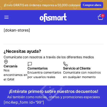
¡Envío GRATIS en órdenes mayores a 50.000 colones!
Comprar ahora
0
[dokan-stores]
¿Necesitas ayuda?
Comunícate con nosotros a través de los diferentes medios
Cercanía
Comentarios
Servicio al Cliente
Nos
Encuentra comentarios
Comunícate con nosotros
encontramos en
por usuarios reales
en cualquier momento
el GAM
¡Entérate primero sobre nuestros decuentos!
Así también como noticias, ofertas y promociones especiales
[mc4wp_form id="99"]