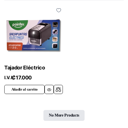
Tajador Eléctrico
₡
17.000
I.V.I
Añadir al carrito
No More Products