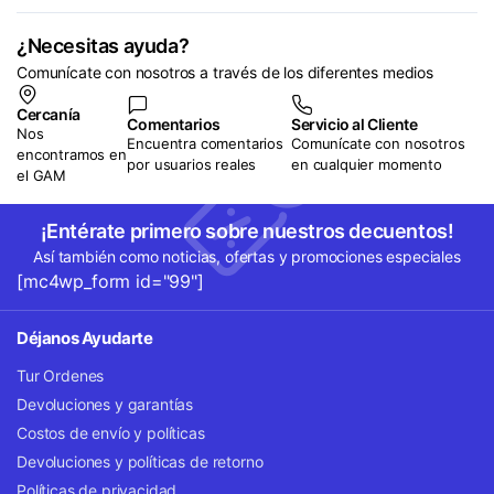
¿Necesitas ayuda?
Comunícate con nosotros a través de los diferentes medios
Cercanía
Comentarios
Servicio al Cliente
Nos
Encuentra comentarios
Comunícate con nosotros
encontramos en
por usuarios reales
en cualquier momento
el GAM
¡Entérate primero sobre nuestros decuentos!
Así también como noticias, ofertas y promociones especiales
[mc4wp_form id="99"]
Déjanos Ayudarte
Tur Ordenes
Devoluciones y garantías
Costos de envío y políticas
Devoluciones y políticas de retorno
Políticas de privacidad