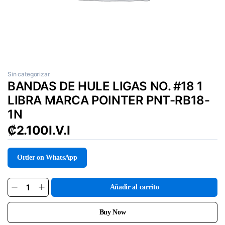
Sin categorizar
BANDAS DE HULE LIGAS NO. #18 1
LIBRA MARCA POINTER PNT-RB18-
1N
₡
2.100
I.V.I
Order on WhatsApp
Añadir al carrito
BANDAS
DE
HULE
LIGAS
Buy Now
NO.
#18