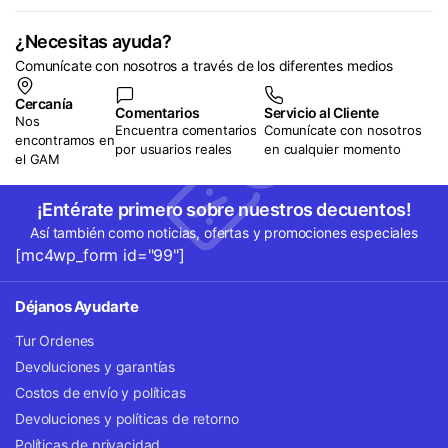
¿Necesitas ayuda?
Comunícate con nosotros a través de los diferentes medios
Cercanía
Comentarios
Servicio al Cliente
Nos
Encuentra comentarios
Comunícate con nosotros
encontramos en
por usuarios reales
en cualquier momento
el GAM
¡Entérate primero sobre nuestros decuentos!
Así también como noticias, ofertas y promociones especiales
[mc4wp_form id="99"]
Déjanos Ayudarte
Tur Ordenes
Devoluciones y garantías
Costos de envío y políticas
Devoluciones y políticas de retorno
Políticas de privacidad