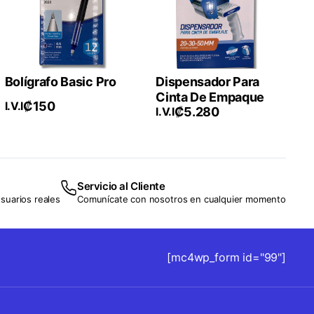
Bolígrafo Basic Pro
Dispensador Para
Cinta De Empaque
₡
150
I.V.I
₡
5.280
I.V.I
Servicio al Cliente
suarios reales
Comunícate con nosotros en cualquier momento
[mc4wp_form id="99"]