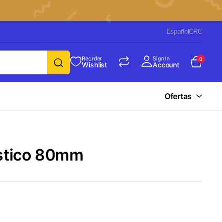
Español
CRC
Reorder
Sign In
0
Wishlist
Account
Ofertas
ástico 80mm