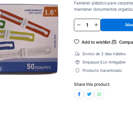
Fastener plástico para carpeta
mantener documentos organiza
Añad
Fastener
Plástico
80mm
quantity
Add to wishlist
Compa
Envíos de 2 días hábiles
Empaque Eco-Amigable
Producto Garantizado
Share this product: