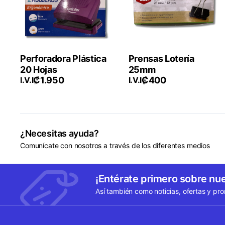
Perforadora Plástica
Prensas Lotería
20 Hojas
25mm
₡
1.950
₡
400
I.V.I
I.V.I
¿Necesitas ayuda?
Comunícate con nosotros a través de los diferentes medios
¡Entérate primero sobre nu
Así también como noticias, ofertas y pr