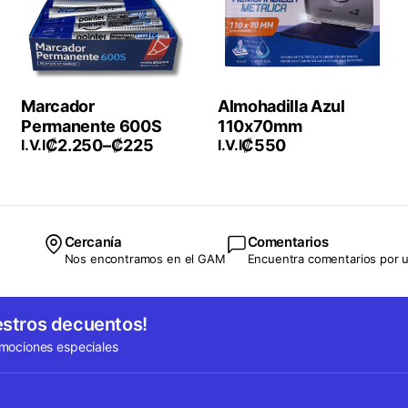
Marcador
Almohadilla Azul
Permanente 600S
110x70mm
₡
2.250
–
₡
225
₡
550
I.V.I
I.V.I
Price
range:
₡225
through
₡2.250
Cercanía
Comentarios
Nos encontramos en el GAM
Encuentra comentarios por u
estros decuentos!
omociones especiales