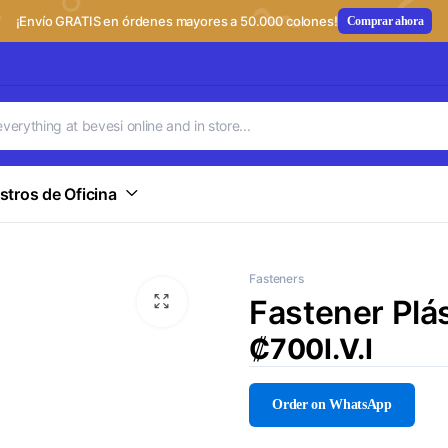
¡Envío GRATIS en órdenes mayores a 50.000 colones!
Comprar ahora
stros de Oficina
Fasteners
Fastener Pl
₡
700
I.V.I
Order on WhatsApp