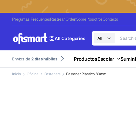
Preguntas Frecuentes
Rastrear Orden
Sobre Nosotros
Contacto
All Categories
All
Productos
Escolar
Sumini
Envíos de
2 días hábiles.
Inicio
Oficina
Fasteners
Fastener Plástico 80mm