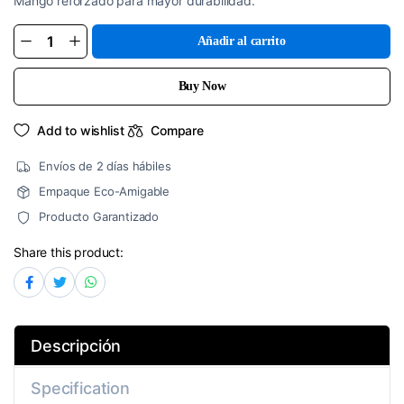
Mango reforzado para mayor durabilidad.
Añadir al carrito
Dispensador
Para
Cinta
De
Buy Now
Empaque
quantity
Add to wishlist
Compare
Envíos de 2 días hábiles
Empaque Eco-Amigable
Producto Garantizado
Share this product:
Descripción
Specification