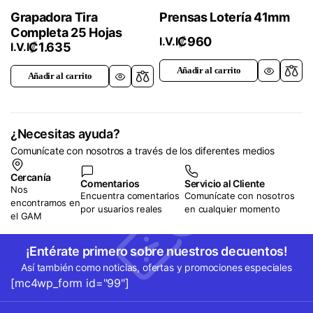
Grapadora Tira
Prensas Lotería 41mm
Completa 25 Hojas
₡
960
I.V.I
₡
1.635
I.V.I
Añadir al carrito
Añadir al carrito
¿Necesitas ayuda?
Comunícate con nosotros a través de los diferentes medios
Cercanía
Comentarios
Servicio al Cliente
Nos
Encuentra comentarios
Comunícate con nosotros
encontramos en
por usuarios reales
en cualquier momento
el GAM
¡Entérate primero sobre nuestros decuentos!
Así también como noticias, ofertas y promociones especiales
[mc4wp_form id="99"]