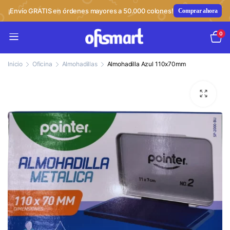
¡Envío GRATIS en órdenes mayores a 50.000 colones!
Comprar ahora
0
Inicio
Oficina
Almohadillas
Almohadilla Azul 110x70mm