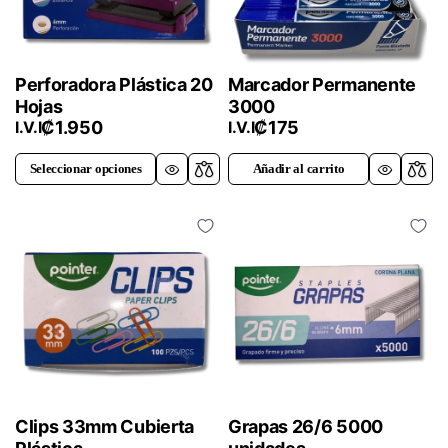
Perforadora Plástica 20
Marcador Permanente
Hojas
3000
₡
1.950
₡
175
I.V.I
I.V.I
Seleccionar opciones
Añadir al carrito
This
product
has
multiple
variants.
The
options
may
be
chosen
on
Clips 33mm Cubierta
Grapas 26/6 5000
the