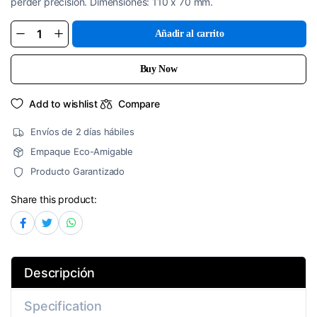
perder precisión. Dimensiones: 110 x 70 mm.
Añadir al carrito
Almohadilla
Azul
110x70mm
quantity
Buy Now
Add to wishlist
Compare
Envíos de 2 días hábiles
Empaque Eco-Amigable
Producto Garantizado
Share this product:
Descripción
Specification