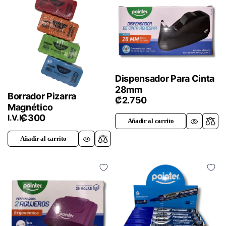
Dispensador Para Cinta
28mm
Borrador Pizarra
₡
2.750
Magnético
₡
300
I.V.I
Añadir al carrito
Añadir al carrito