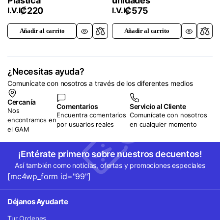
Plástica
unidades
product
₡
220
₡
575
I.V.I
I.V.I
page
Añadir al carrito
Añadir al carrito
¿Necesitas ayuda?
Comunícate con nosotros a través de los diferentes medios
Cercanía
Comentarios
Servicio al Cliente
Nos
Encuentra comentarios
Comunícate con nosotros
encontramos en
por usuarios reales
en cualquier momento
el GAM
¡Entérate primero sobre nuestros decuentos!
Así también como noticias, ofertas y promociones especiales
[mc4wp_form id="99"]
Déjanos Ayudarte
Tur Ordenes