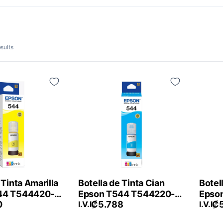
sults
 Tinta Amarilla
Botella de Tinta Cian
Botel
44 T544420-
Epson T544 T544220-
Epso
0
₡
5.788
₡
AL
I.V.I
AL
I.V.I