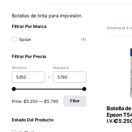
Botellas de tinta para impresión.
Filtrar Por Marca
Showing all 4 re
(4)
Epson
Filtrar Por Precio
Min price
Max price
-
Price:
₡5.250
—
₡5.790
Filter
Botella de
Epson T5
Estado Del Producto
₡
5.25
AL
I.V.I