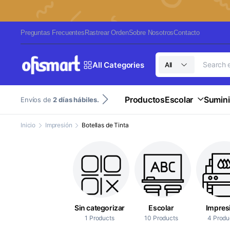
Preguntas Frecuentes
Rastrear Orden
Sobre Nosotros
Contacto
All Categories
All
Productos
Escolar
Sumini
Envíos de
2 días hábiles.
Inicio
Impresión
Botellas de Tinta
Sin categorizar
Escolar
Impres
1 Products
10 Products
4 Produ