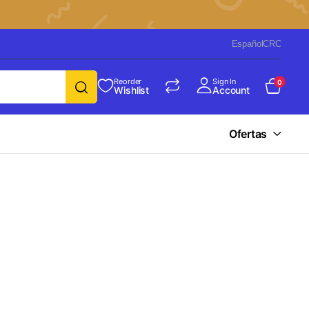
Español
CRC
Reorder
Sign In
0
Wishlist
Account
Ofertas