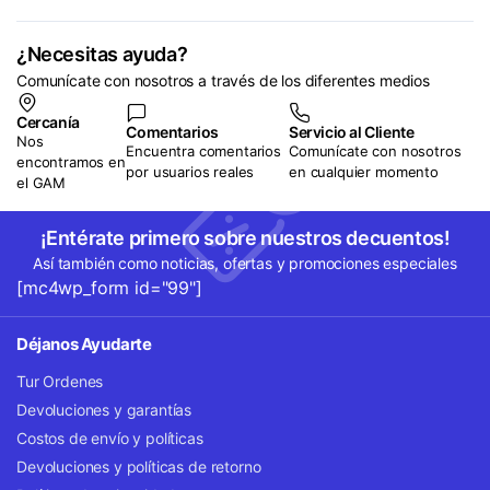
¿Necesitas ayuda?
Comunícate con nosotros a través de los diferentes medios
Cercanía
Comentarios
Servicio al Cliente
Nos
Encuentra comentarios
Comunícate con nosotros
encontramos en
por usuarios reales
en cualquier momento
el GAM
¡Entérate primero sobre nuestros decuentos!
Así también como noticias, ofertas y promociones especiales
[mc4wp_form id="99"]
Déjanos Ayudarte
Tur Ordenes
Devoluciones y garantías
Costos de envío y políticas
Devoluciones y políticas de retorno