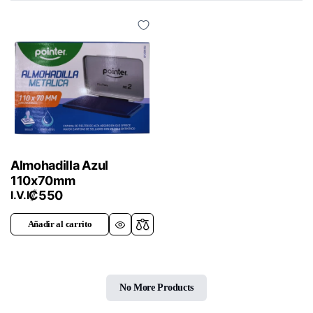
Almohadilla Azul
110x70mm
₡
550
I.V.I
Añadir al carrito
No More Products